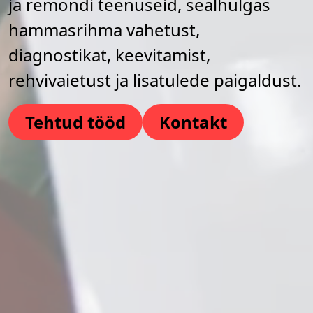
ja remondi teenuseid, sealhulgas
hammasrihma vahetust,
diagnostikat, keevitamist,
rehvivaietust ja lisatulede paigaldust.
Tehtud tööd
Kontakt