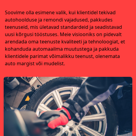
Soovime olla esimene valik, kui klientidel tekivad
autohoolduse ja remondi vajadused, pakkudes
teenuseid, mis ületavad standardeid ja seadistavad
uusi kõrgusi tööstuses. Meie visiooniks on pidevalt
arendada oma teenuste kvaliteeti ja tehnoloogiat, et
kohanduda automaailma muutustega ja pakkuda
klientidele parimat võimalikku teenust, olenemata
auto margist või mudelist.