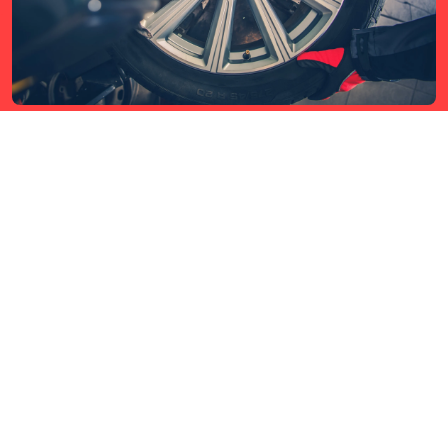
Missioon
Meie eesmärk on olla usaldusväärne partner, kes mitte
ainult ei täida klientide ootusi, vaid ületab neid,
pakkudes professionaalset, efektiivset ja hoolivat
teenindust igas olukorras. Meie töö põhineb täpsusel,
aususel ja kõrgel tööstandardil, et iga klient saaks
tagada oma sõiduki muretu ja turvalise toimimise.
Kontakt